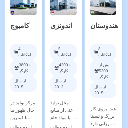
ماهر و
های قوی ...
قدرتمند چین
زیرساخت
و کارکنان
لجستیک عالی
عالی...
را ارائه می
هندوستان
اندونزی
کامبوج
دهد.
4
5
8
امکانات
امکانات
امکانات
بیش از
4200+
3800+
5200
کارگر
کارگر
کارگر
از سال
از سال
از سال
2012
2015
2015
محل تولید
مرکز تولید در
هند نیروی کار
غنی از منابع
حال ظهور ما
بزرگ و نسبتا
ما با مواد خام
با کمترین
ارزانی دارد
فراوان.
هزینه نیروی
ادامه مطلب
ادامه مطلب