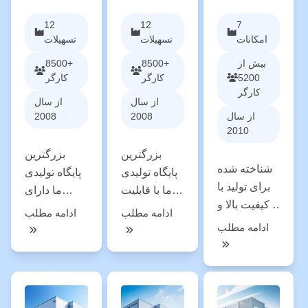
12
12
7
امکانات
تسهیلات
تسهیلات
بیش از
8500+
8500+
5200
کارگر
کارگر
کارگر
از سال
از سال
از سال
2008
2008
2010
بزرگترین
بزرگترین
شناخته شده
پایگاه تولیدی
پایگاه تولیدی
برای تولید با
ما با قابلیت
ما دارای
کیفیت بالا و
های گسترده
قابلیت های
ادامه مطلب
ادامه مطلب
تخصص فنی.
در صنایع
گسترده در
ادامه مطلب
تایلند قابلیت
مختلف. ویتنام
صنایع مختلف
های تولید
هزینه های کار
است.
پیشرفته،
رقابتی،
تجهیزات
نیروی کار
زیرساخت
کارخانه