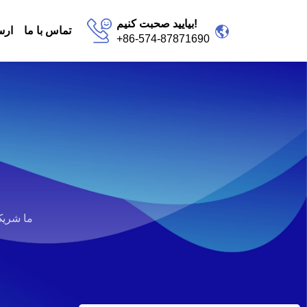
بیایید صحبت کنیم!
تماس با ما
ارس
+86-574-87871690
ما شریک