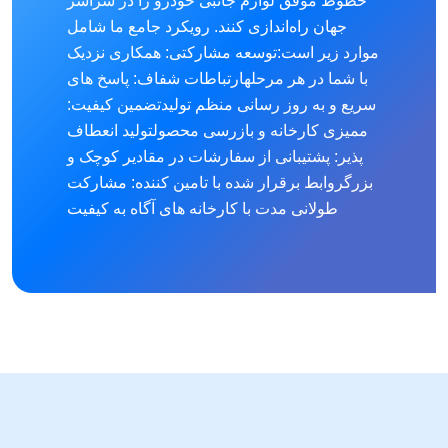
خطوط موفق لوازم جانبی خودرو را در سراسر
جهان راه‌اندازی کنند. رویکرد جامع ما شامل
موارد زیر است:
توسعه مشارکتی: همکاری نزدیک
با شما در هر مرحله
ارتباطات شفاف: پاسخ های
سریع و به روز رسانی منظم تولید
تضمین کیفیت:
ممیزی کارخانه و بازرسی محصول
تولید انعطاف
پذیر: پشتیبانی از سفارشات در مقادیر کوچک و
بزرگ
روابط برقرار شده با تامین کننده: مشارکت
طولانی مدت با کارخانه های آگاه به کیفیت