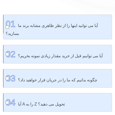
01
آیا می توانید اینها را از نظر ظاهری مشابه برند ما
بسازید؟
100% ما رنگ‌ها را مطابقت می‌دهیم، آرم‌های شما را اضافه
02
می‌کنیم و بسته‌بندی‌هایی را توسعه می‌دهیم که از قفسه خارج
آیا می توانیم قبل از خرید مقدار زیادی نمونه بخریم؟
می‌شوند.
کاملاً - ما فکر می کنیم قبل از تصمیم گیری باید ببینید، لمس
03
کنید و آزمایش کنید.
چگونه بدانیم که ما را در جریان قرار خواهید داد؟
ما به‌روزرسانی‌ها، عکس‌ها و جدول زمانی صادقانه را برای شما
04
ارسال می‌کنیم - و همیشه یک شخص واقعی برای پاسخ به
آیا A را به Z تحویل می دهید؟
تماس شما وجود دارد.