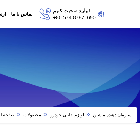
بیایید صحبت کنیم!
تماس با ما
ارس
+86-574-87871690
سازمان دهنده ماشین
لوازم جانبی خودرو
محصولات
صفحه ا