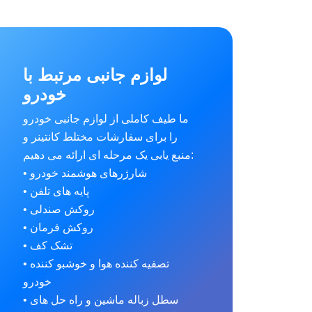
لوازم جانبی مرتبط با
خودرو
ما طیف کاملی از لوازم جانبی خودرو
را برای سفارشات مختلط کانتینر و
منبع یابی یک مرحله ای ارائه می دهیم:
• شارژرهای هوشمند خودرو
• پایه های تلفن
• روکش صندلی
• روکش فرمان
• تشک کف
• تصفیه کننده هوا و خوشبو کننده
خودرو
• سطل زباله ماشین و راه حل های