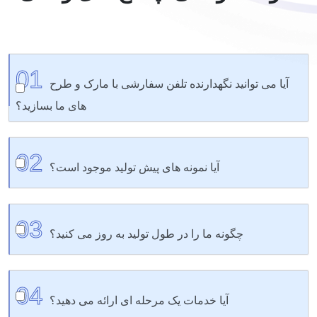
01
آیا می توانید نگهدارنده تلفن سفارشی با مارک و طرح
های ما بسازید؟
بله. ما تطبیق رنگ، چاپ آرم سفارشی، توسعه قالب منحصر به
02
فرد و بسته بندی شخصی را برای ایجاد تصویر برند شما ارائه می
آیا نمونه های پیش تولید موجود است؟
دهیم.
مطمئنا شما می توانید نمونه هایی را برای بررسی کیفیت مواد،
03
عملکرد چسبندگی، اتصالات و طرز کار کلی قبل از تولید انبوه
چگونه ما را در طول تولید به روز می کنید؟
درخواست کنید.
ما شما را با گزارش های منظم پیشرفت، عکس های تولید و
04
برنامه های دقیق در جریان قرار می دهیم. تیم حساب
آیا خدمات یک مرحله ای ارائه می دهید؟
اختصاصی ما همیشه آماده سوالات شماست.