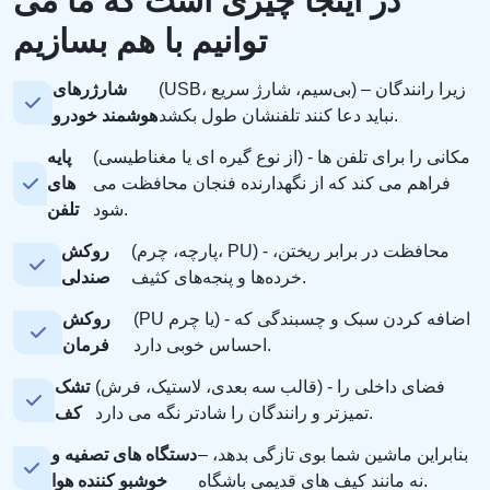
در اینجا چیزی است که ما می
توانیم با هم بسازیم
(USB، بی‌سیم، شارژ سریع) – زیرا رانندگان
شارژرهای
نباید دعا کنند تلفنشان طول بکشد.
هوشمند خودرو
(از نوع گیره ای یا مغناطیسی) - مکانی را برای تلفن ها
پایه
فراهم می کند که از نگهدارنده فنجان محافظت می
های
شود.
تلفن
(پارچه، چرم، PU) - محافظت در برابر ریختن،
روکش
خرده‌ها و پنجه‌های کثیف.
صندلی
(PU یا چرم) - اضافه کردن سبک و چسبندگی که
روکش
احساس خوبی دارد.
فرمان
(قالب سه بعدی، لاستیک، فرش) - فضای داخلی را
تشک
تمیزتر و رانندگان را شادتر نگه می دارد.
کف
– بنابراین ماشین شما بوی تازگی بدهد،
دستگاه های تصفیه و
نه مانند کیف های قدیمی باشگاه.
خوشبو کننده هوا