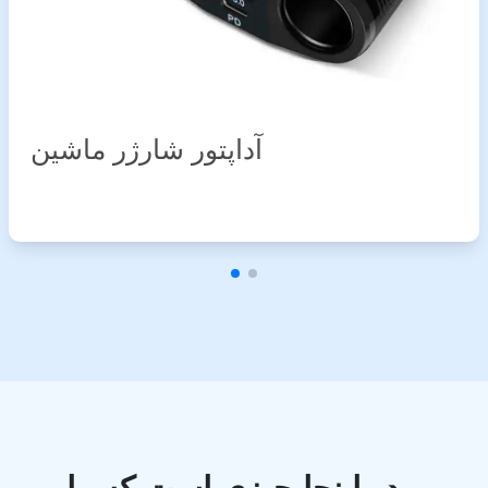
آداپتور شارژر ماشین