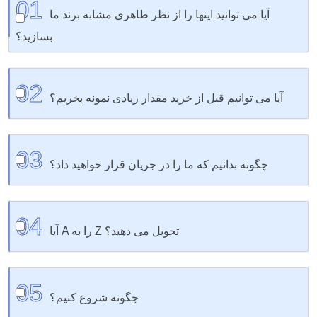
01
آیا می توانید اینها را از نظر ظاهری مشابه برند ما
بسازید؟
100% ما رنگ‌ها را مطابقت می‌دهیم، آرم‌های شما را اضافه
02
می‌کنیم و بسته‌بندی‌هایی را توسعه می‌دهیم که از قفسه خارج
آیا می توانیم قبل از خرید مقدار زیادی نمونه بخریم؟
می‌شوند.
کاملاً - ما فکر می کنیم قبل از تصمیم گیری باید ببینید، لمس
03
کنید و آزمایش کنید.
چگونه بدانیم که ما را در جریان قرار خواهید داد؟
ما به‌روزرسانی‌ها، عکس‌ها و جدول زمانی صادقانه را برای شما
04
ارسال می‌کنیم - و همیشه یک شخص واقعی برای پاسخ به
آیا A را به Z تحویل می دهید؟
تماس شما وجود دارد.
کاملا. ما حمل و نقل را سازماندهی می کنیم، امور گمرکی را
05
انجام می دهیم و محصولات را به انبار شما یا مستقیماً به
چگونه شروع کنیم؟
مشتریان شما تحویل می دهیم.